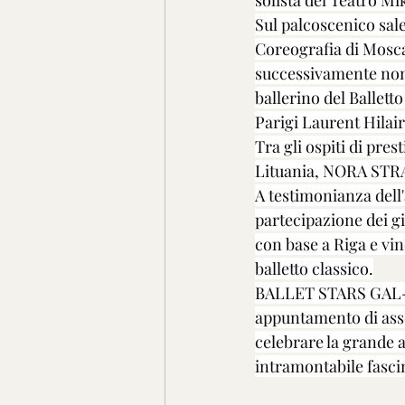
solista del Teatro M
Sul palcoscenico sal
Coreografia di Mosca,
successivamente nom
ballerino del Balletto
Parigi Laurent Hilair
Tra gli ospiti di pres
Lituania, NORA STR
A testimonianza dell'
partecipazione dei 
con base a Riga e vin
balletto classico.
BALLET STARS GAL-
appuntamento di asso
celebrare la grande a
intramontabile fasci