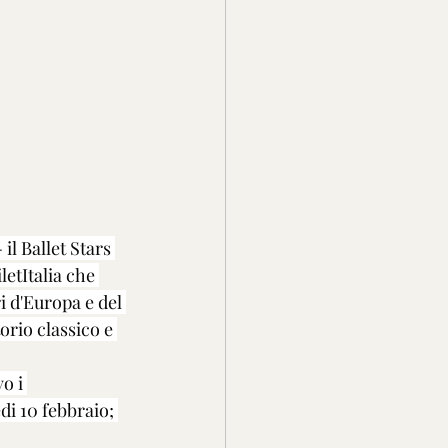
l Ballet Stars 
etItalia che 
i d'Europa e del 
rio classico e 
o i 
i 10 febbraio; 