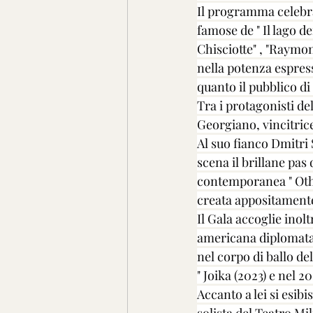
Il programma celebra 
famose de " Il lago de
Chisciotte" , "Raymon
nella potenza espress
quanto il pubblico di
Tra i protagonisti d
Georgiano, vincitrice
Al suo fianco Dmitri 
scena il brillane pas
contemporanea " Othe
creata appositamente
Il Gala accoglie inol
americana diplomata 
nel corpo di ballo del
" Joika (2023) e nel 
Accanto a lei si esi