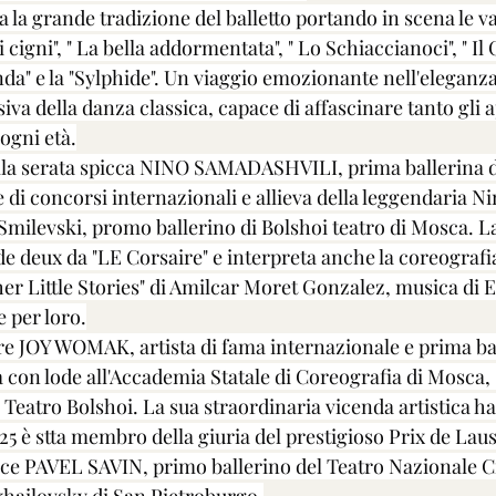
la grande tradizione del balletto portando in scena le va
i cigni", " La bella addormentata", " Lo Schiaccianoci", " Il
da" e la "Sylphide". Un viaggio emozionante nell'eleganza,
iva della danza classica, capace di affascinare tanto gli 
 ogni età.
ella serata spicca NINO SAMADASHVILI, prima ballerina de
 di concorsi internazionali e allieva della leggendaria Ni
Smilevski, promo ballerino di Bolshoi teatro di Mosca. La
 de deux da "LE Corsaire" e interpreta anche la coreografi
r Little Stories" di Amilcar Moret Gonzalez, musica di E
 per loro.
tre JOY WOMAK, artista di fama internazionale e prima ba
con lode all'Accademia Statale di Coreografia di Mosca, 
 Teatro Bolshoi. La sua straordinaria vicenda artistica ha i
2025 è stta membro della giuria del prestigioso Prix de Lau
bisce PAVEL SAVIN, primo ballerino del Teatro Nazionale C