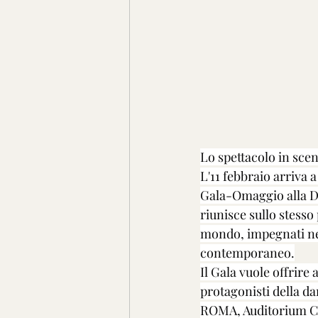
Lo spettacolo in scen
L'11 febbraio arriva 
Gala-Omaggio alla Da
riunisce sullo stesso
mondo, impegnati nell
contemporaneo.
Il Gala vuole offrire
protagonisti della da
ROMA, Auditorium Co