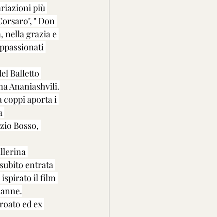
riazioni più 
 Corsaro", " Don 
 nella grazia e 
appassionati 
l Balletto 
na Ananiashvili.
 coppi aporta i 
a 
zio Bosso, 
llerina 
subito entrata 
spirato il film 
sanne.
roato ed ex 