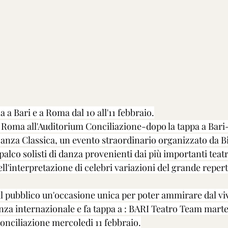
a a Bari e a Roma dal 10 all'11 febbraio.
a Roma all'Auditorium Conciliazione-dopo la tappa a Bari- i
nza Classica, un evento straordinario organizzato da Bil
 palco solisti di danza provenienti dai più importanti teatr
'interpretazione di celebri variazioni del grande reperto
 al pubblico un'occasione unica per poter ammirare dal viv
nza internazionale e fa tappa a : BARI Teatro Team marted
nciliazione mercoledi 11 febbraio.