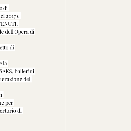
 di 
el 2017 e 
VENUTI, 
le dell'Opera di 
etto di 
 la 
KS, ballerini 
nerazione del 
n 
ne per 
ertorio di 