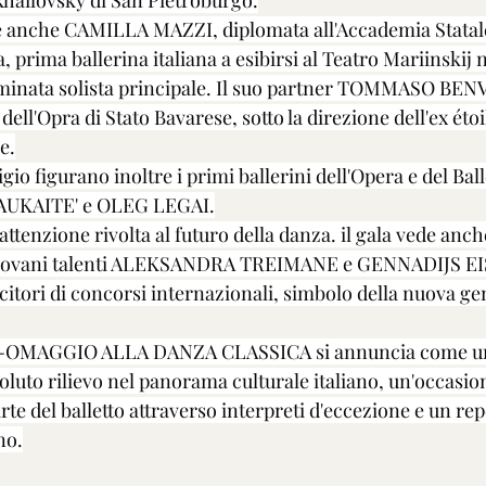
ikhailovsky di San Pietroburgo.
e anche CAMILLA MAZZI, diplomata all'Accademia Statale
 prima ballerina italiana a esibirsi al Teatro Mariinskij n
inata solista principale. Il suo partner TOMMASO BEN
 dell'Opra di Stato Bavarese, sotto la direzione dell'ex étoi
e.
tigio figurano inoltre i primi ballerini dell'Opera e del Ball
AUKAITE' e OLEG LEGAI.
attenzione rivolta al futuro della danza. il gala vede anche
giovani talenti ALEKSANDRA TREIMANE e GENNADIJS EISA
citori di concorsi internazionali, simbolo della nuova ge
OMAGGIO ALLA DANZA CLASSICA si annuncia come u
luto rilievo nel panorama culturale italiano, un'occasio
rte del balletto attraverso interpreti d'eccezione e un rep
no.