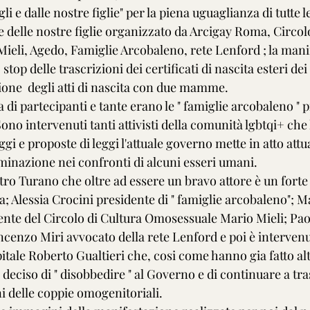
li e dalle nostre figlie" per la piena uguaglianza di tutte le
li e delle nostre figlie organizzato da Arcigay Roma, Circol
eli, Agedo, Famiglie Arcobaleno, rete Lenford ; la mani
 stop delle trascrizioni dei certificati di nascita esteri d
ione  degli atti di nascita con due mamme.
 di partecipanti e tante erano le " famiglie arcobaleno " p
no intervenuti tanti attivisti della comunità lgbtqi+ che
eggi e proposte di leggi l'attuale governo mette in atto at
minazione nei confronti di alcuni esseri umani. 
tro Turano che oltre ad essere un bravo attore è un forte a
; Alessia Crocini presidente di " famiglie arcobaleno"; M
te del Circolo di Cultura Omosessuale Mario Mieli; Pao
ncenzo Miri avvocato della rete Lenford e poi è intervenu
ale Roberto Gualtieri che, cosi come hanno gia fatto alt
ha deciso di " disobbedire " al Governo e di continuare a tras
i delle coppie omogenitoriali.