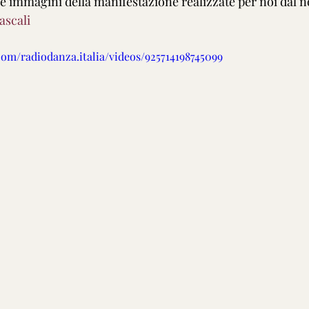
e immagini della manifestazione realizzate per noi dal no
ascali
om/radiodanza.italia/videos/925714198745099