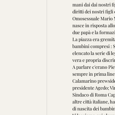
mani dai dai nostri fig
diritti dei nostri fig
Omosessuale Mario Mi
nasce in risposta allo
due papà e la formaz
La piazza era gremita
bambini compresi : So
elencato la serie di l
vera e propria discri
A parlare c'erano Pie
sempre in prima linea
Calamarino prewsiden
presidente Agedo; Vi
Sindaco di Roma Capit
altre città italiane, 
di nascita dei bambin