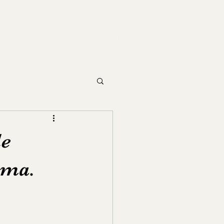
Home
Speakers
Blog
le
oma.