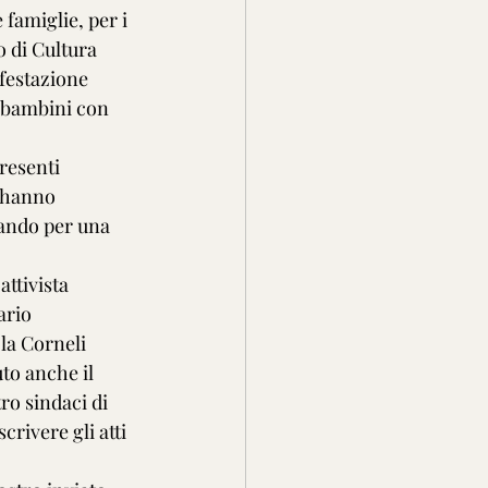
 famiglie, per i 
o di Cultura 
festazione 
ei bambini con 
resenti 
 hanno 
tuando per una 
ttivista 
ario 
la Corneli 
to anche il 
ro sindaci di 
crivere gli atti 