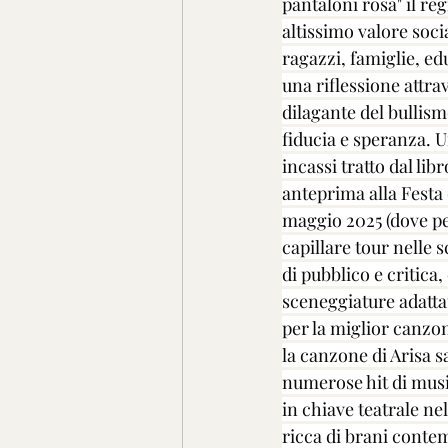
pantaloni rosa" il re
altissimo valore soc
ragazzi, famiglie, edu
una riflessione attra
dilagante del bullis
fiducia e speranza. U
incassi tratto dal li
anteprima alla Festa 
maggio 2025 (dove per
capillare tour nelle 
di pubblico e critica
sceneggiature adatta
per la miglior canzon
la canzone di Arisa 
numerose hit di music
in chiave teatrale ne
ricca di brani contem