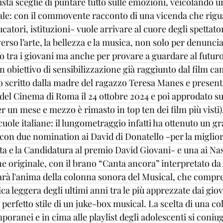
gista sceglie di puntare tutto sulle emozioni, veicolando 
iale: con il commovente racconto di una vicenda che rigua
catori, istituzioni- vuole arrivare al cuore degli spettato
verso l’arte, la bellezza e la musica, non solo per denunci
mo tra i giovani ma anche per provare a guardare al futur
n obiettivo di sensibilizzazione già raggiunto dal film ca
bro scritto dalla madre del ragazzo Teresa Manes e present
del Cinema di Roma il 24 ottobre 2024 e poi approdato su 
 un mese e mezzo è rimasto in top ten dei film più visti)
scuole italiane: il lungometraggio infatti ha ottenuto un g
, con due nomination ai David di Donatello -per la miglior
ta e la Candidatura al premio David Giovani- e una ai Nas
e originale, con il brano “Canta ancora” interpretato da 
sarà l'anima della colonna sonora del Musical, che compr
a leggera degli ultimi anni tra le più apprezzate dai giov
l perfetto stile di un juke-box musical. La scelta di una c
poranei e in cima alle playlist degli adolescenti si coniug