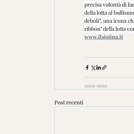
precisa volontà di fa
della lotta al bullism
deboli”, una icona ch
ribbon" della lotta con
www.ilsistina.it
Post recenti