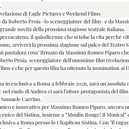
.
velazione di Eagle Pictures e Weekend Films
to da Roberto Proia -lo sceneggiatore del film- e da Mas
 grande novità della prossima stagione teatrale italiana.
pezzacatena, il quindicenne che si tolse la vita perché vit
smo, arriverà la prossima stagione sul palco del Teatro Si
dai pantaloni rosa" firmato da Massimo Romeo Piparo che
berto Proia, sceneggiatore dell'omonimo film rivelazione
ilms e che per questo film ha ottenuto la nomination ai D
na in esclusiva a Roma a febbraio 2026, sarà un'assoluta n
: nel ruolo di Andrea ci sarà l’attore protagonista del film
, Samuele Carrino.
unico e innovativo per Massimo Romeo Piparo, ancora un
scenico del Sistina, insieme a “Moulin Rouge! Il Musical” 
clusiva a Roma presso lo Chapiteau Sistina. Con "Il ragaz