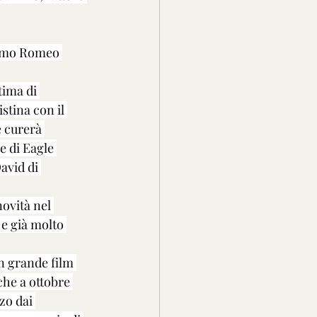
simo Romeo 
tima di 
stina con il 
 curerà 
 di Eagle 
avid di 
ovità nel 
 e già molto 
 grande film 
che a ottobre 
zo dai 