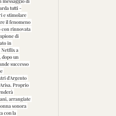
un messaggio di 
rda tutti -
ri e stimolare 
are il fenomeno 
o con rinnovata 
mpione di 
ato in 
Netflix a 
, dopo un 
rande successo 
e 
tri d'Argento 
Arisa. Proprio 
enderà 
ani, arrangiate 
olonna sonora 
a con la 