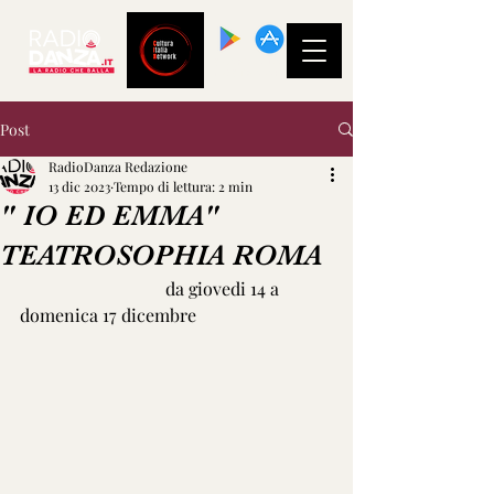
SCARICA LA
NOSTRA APP!
Post
RadioDanza Redazione
13 dic 2023
Tempo di lettura: 2 min
" IO ED EMMA"
TEATROSOPHIA ROMA
                                 da giovedi 14 a 
domenica 17 dicembre 