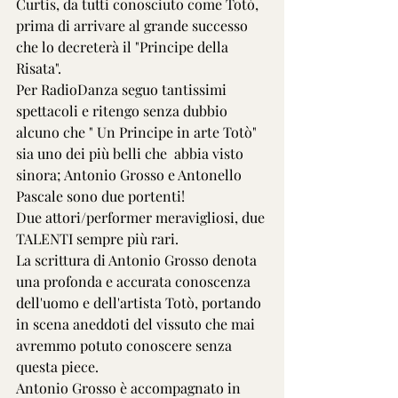
Curtis, da tutti conosciuto come Totò, 
prima di arrivare al grande successo 
che lo decreterà il "Principe della 
Risata".
Per RadioDanza seguo tantissimi 
spettacoli e ritengo senza dubbio 
alcuno che " Un Principe in arte Totò" 
sia uno dei più belli che  abbia visto 
sinora; Antonio Grosso e Antonello 
Pascale sono due portenti! 
Due attori/performer meravigliosi, due 
TALENTI sempre più rari.
La scrittura di Antonio Grosso denota 
una profonda e accurata conoscenza 
dell'uomo e dell'artista Totò, portando 
in scena aneddoti del vissuto che mai 
avremmo potuto conoscere senza 
questa piece.
Antonio Grosso è accompagnato in 