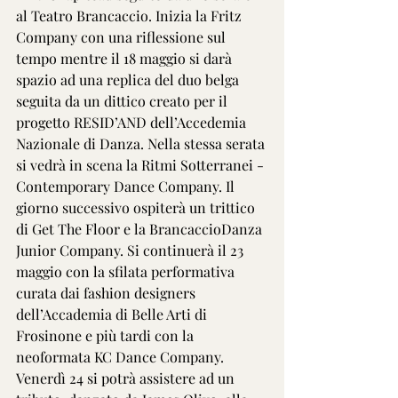
al Teatro Brancaccio. Inizia la Fritz 
Company con una riflessione sul 
tempo mentre il 18 maggio si darà 
spazio ad una replica del duo belga 
seguita da un dittico creato per il 
progetto RESID’AND dell’Accedemia 
Nazionale di Danza. Nella stessa serata 
si vedrà in scena la Ritmi Sotterranei - 
Contemporary Dance Company. Il 
giorno successivo ospiterà un trittico 
di Get The Floor e la BrancaccioDanza 
Junior Company. Si continuerà il 23 
maggio con la sfilata performativa 
curata dai fashion designers 
dell’Accademia di Belle Arti di 
Frosinone e più tardi con la 
neoformata KC Dance Company. 
Venerdì 24 si potrà assistere ad un 