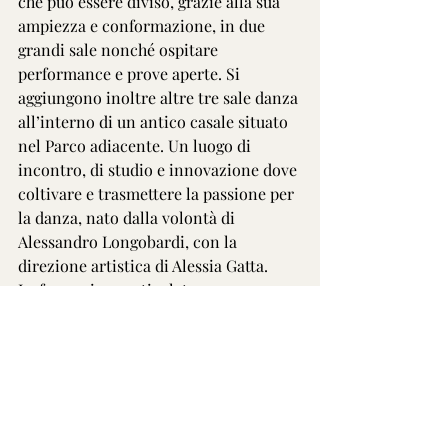
che può essere diviso, grazie alla sua 
ampiezza e conformazione, in due 
grandi sale nonché ospitare 
performance e prove aperte. Si 
aggiungono inoltre altre tre sale danza 
all’interno di un antico casale situato 
nel Parco adiacente. Un luogo di 
incontro, di studio e innovazione dove 
coltivare e trasmettere la passione per 
la danza, nato dalla volontà di 
Alessandro Longobardi, con la 
direzione artistica di Alessia Gatta.
La formazione articolata e 
diversificata accoglie allievi dai 6 ai 24 
anni con una Scuola e un Triennio 
professionale – W.O.M. – where 
opposites meet – con coreografi e 
danzatori di fama internazionale. 
BrancaccioDanza si prende cura dei 