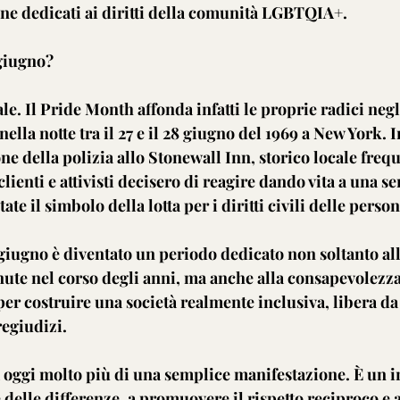
ne dedicati ai diritti della comunità LGBTQIA+.
giugno?
le. Il Pride Month affonda infatti le proprie radici negli
ella notte tra il 27 e il 28 giugno del 1969 a New York. I
ne della polizia allo Stonewall Inn, storico locale frequ
enti e attivisti decisero di reagire dando vita a una ser
ate il simbolo della lotta per i diritti civili delle per
 giugno è diventato un periodo dedicato non soltanto al
nute nel corso degli anni, ma anche alla consapevolezza
per costruire una società realmente inclusiva, libera da
regiudizi.
 oggi molto più di una semplice manifestazione. È un in
 delle differenze, a promuovere il rispetto reciproco e a