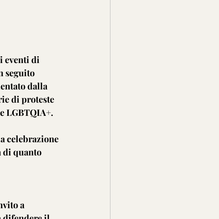
 eventi di 
n seguito 
entato dalla 
ie di proteste 
sone LGBTQIA+.
la celebrazione 
 di quanto 
 
vito a 
 difendere il 