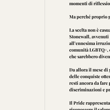
momenti di riflessio
Ma perché proprio 
La scelta non è casua
Stonewall, avvenuti n
all’ennesima irruzio
comunità LGBTQ+, cli
che sarebbero divent
Da allora il mese di
delle conquiste otte
resti ancora da fare 
discriminazioni e p
Il Pride rappresenta
riconoscere il valore