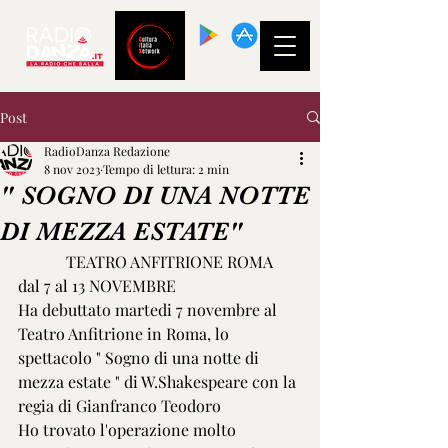
SCARICA LA
NOSTRA APP!
Post
RadioDanza Redazione
8 nov 2023
Tempo di lettura: 2 min
" SOGNO DI UNA NOTTE
DI MEZZA ESTATE"
            TEATRO ANFITRIONE ROMA 
dal 7 al 13 NOVEMBRE 
Ha debuttato martedi 7 novembre al 
Teatro Anfitrione in Roma, lo 
spettacolo " Sogno di una notte di 
mezza estate " di W.Shakespeare con la 
regia di Gianfranco Teodoro
Ho trovato l'operazione molto 