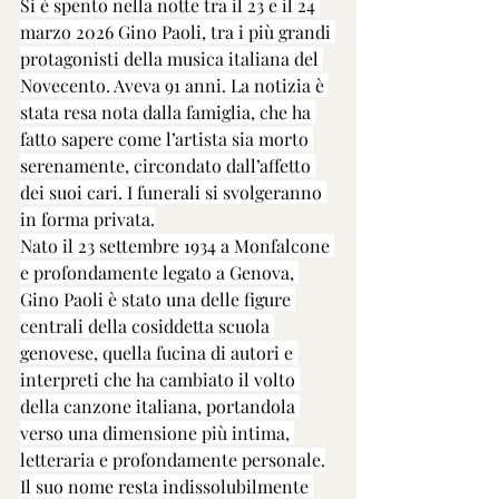
Si è spento nella notte tra il 23 e il 24 
marzo 2026 Gino Paoli, tra i più grandi 
protagonisti della musica italiana del 
Novecento. Aveva 91 anni. La notizia è 
stata resa nota dalla famiglia, che ha 
fatto sapere come l’artista sia morto 
serenamente, circondato dall’affetto 
dei suoi cari. I funerali si svolgeranno 
in forma privata.
Nato il 23 settembre 1934 a Monfalcone 
e profondamente legato a Genova, 
Gino Paoli è stato una delle figure 
centrali della cosiddetta scuola 
genovese, quella fucina di autori e 
interpreti che ha cambiato il volto 
della canzone italiana, portandola 
verso una dimensione più intima, 
letteraria e profondamente personale.
Il suo nome resta indissolubilmente 