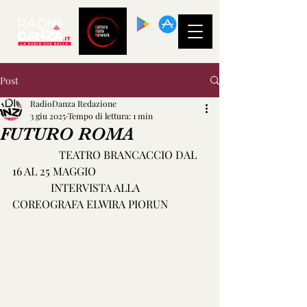
SCARICA LA
NOSTRA APP!
Post
RadioDanza Redazione
3 giu 2025
Tempo di lettura: 1 min
FUTURO ROMA
                 TEATRO BRANCACCIO DAL 
16 AL 25 MAGGIO 
              INTERVISTA ALLA 
COREOGRAFA ELWIRA PIORUN