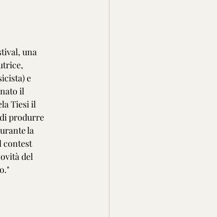
tival, una 
trice, 
cista) e 
ato il 
a Tiesi il 
 di produrre 
urante la 
 contest 
ovità del 
o."