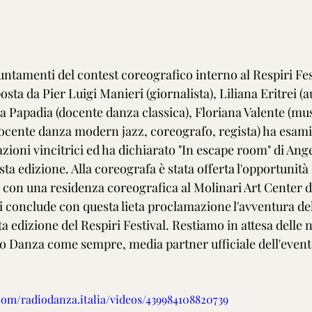
untamenti del contest coreografico interno al Respiri Fes
sta da Pier Luigi Manieri (giornalista), Liliana Eritrei (au
a Papadia (docente danza classica), Floriana Valente (musi
cente danza modern jazz, coreografo, regista) ha esamin
zioni vincitrici ed ha dichiarato "In escape room" di Angel
sta edizione. Alla coreografa è stata offerta l'opportunità
con una residenza coreografica al Molinari Art Center d
i conclude con questa lieta proclamazione l'avventura del
a edizione del Respiri Festival. Restiamo in attesa delle n
 Danza come sempre, media partner ufficiale dell'event
com/radiodanza.italia/videos/439984108820739