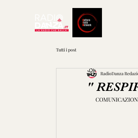
Tutti i post
RadioDanza Redazi
" RESPI
       COMUNIC